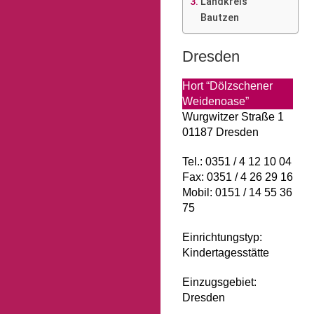
Landkreis
Bautzen
Dresden
Hort “Dölzschener
Weidenoase”
Wurgwitzer Straße 1
01187 Dresden
Tel.: 0351 / 4 12 10 04
Fax: 0351 / 4 26 29 16
Mobil: 0151 / 14 55 36
75
Einrichtungstyp:
Kindertagesstätte
Einzugsgebiet:
Dresden