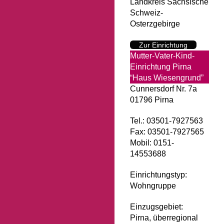
Landkreis Sächsische
Schweiz-
Osterzgebirge
Zur Einrichtung
Mutter-Vater-Kind-
Einrichtung Pirna
“Haus Wiesengrund”
Cunnersdorf Nr. 7a
01796 Pirna
Tel.: 03501-7927563
Fax: 03501-7927565
Mobil: 0151-
14553688
Einrichtungstyp:
Wohngruppe
Einzugsgebiet:
Pirna, überregional