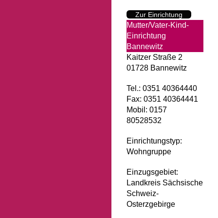
Zur Einrichtung
Mutter/Vater-Kind-
Einrichtung
Bannewitz
Kaitzer Straße 2
01728 Bannewitz
Tel.: 0351 40364440
Fax: 0351 40364441
Mobil: 0157
80528532
Einrichtungstyp:
Wohngruppe
Einzugsgebiet:
Landkreis Sächsische
Schweiz-
Osterzgebirge