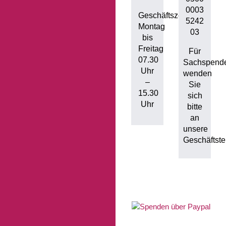
0003
Geschäftszeiten:
5242
Montag
03
bis
Freitag
Für
07.30
Sachspend
Uhr
wenden
–
Sie
15.30
sich
Uhr
bitte
an
unsere
Geschäftstel