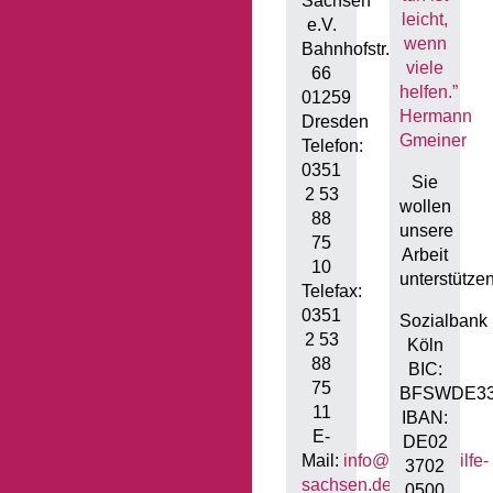
Sachsen
leicht,
e.V.
wenn
Bahnhofstr.
viele
66
helfen.”
01259
Hermann
Dresden
Gmeiner
Telefon:
0351
Sie
2 53
wollen
88
unsere
75
Arbeit
10
unterstütze
Telefax:
0351
Sozialbank
2 53
Köln
88
BIC:
75
BFSWDE3
11
IBAN:
E-
DE02
Mail:
info@buergerhilfe-
3702
sachsen.de
0500