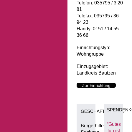
Telefon: 035795 / 3 20
81
Telefax: 035795 / 36
94 23
Handy: 0151 / 14 55
36 66
Einrichtungstyp:
Wohngruppe
Einzugsgebiet:
Landkreis Bautzen
Zur Einrichtung
SPENDENK
GESCHÄFTSSTELLE
“Gutes
Bürgerhilfe
tun ist