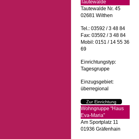
Tautewalde
Tautewalde Nr. 45
02681 Wilthen
Tel.: 03592 / 3 48 84
Fax: 03592 / 3 48 84
Mobil: 0151 / 14 55 36
69
Einrichtungstyp:
Tagesgruppe
Einzugsgebiet:
überregional
Zur Einrichtung
Wohngruppe “Haus
Eva-Maria”
Am Sportplatz 11
01936 Gräfenhain