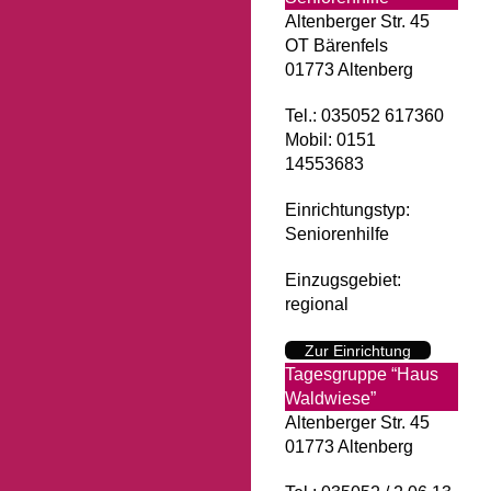
Altenberger Str. 45
OT Bärenfels
01773 Altenberg
Tel.: 035052 617360
Mobil: 0151
14553683
Einrichtungstyp:
Seniorenhilfe
Einzugsgebiet:
regional
Zur Einrichtung
Tagesgruppe “Haus
Waldwiese”
Altenberger Str. 45
01773 Altenberg