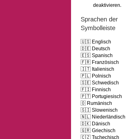
deaktivieren.
Sprachen der
Symbolleiste
🇺🇸 Englisch
🇩🇪 Deutsch
🇪🇸 Spanisch
🇫🇷 Französisch
🇮🇹 Italienisch
🇵🇱 Polnisch
🇸🇪 Schwedisch
🇫🇮 Finnisch
🇵🇹 Portugiesisch
🇴 Rumänisch
🇸🇮 Slowenisch
🇳🇱 Niederländisch
🇩🇰 Dänisch
🇬🇷 Griechisch
🇨🇿 Tschechisch