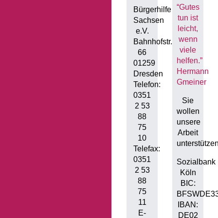
“Gutes
Bürgerhilfe
tun ist
Sachsen
leicht,
e.V.
wenn
Bahnhofstr.
viele
66
helfen.”
01259
Hermann
Dresden
Gmeiner
Telefon:
0351
Sie
2 53
wollen
88
unsere
75
Arbeit
10
unterstütze
Telefax:
0351
Sozialbank
2 53
Köln
88
BIC:
75
BFSWDE3
11
IBAN:
E-
DE02