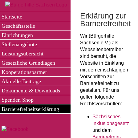
Zum
Inhalt
Erklärung zur
Startseite
springen
Barrierefreiheit
Geschäftsstelle
Einrichtungen
Wir (Bürgerhilfe
Sachsen e.V.) als
Stellenangebote
Webseitenbetreiber
Leistungsübersicht
sind bemüht, die
Gesetzliche Grundlagen
Website in Einklang
mit den einschlägigen
Kooperationspartner
Vorschriften zur
Aktuelle Beiträge
Barrierefreiheit zu
Dokumente & Downloads
gestalten. Für uns
gelten folgende
Spenden Shop
Rechtsvorschriften:
Barrierefreiheitserklärung
Sächsisches
Inklusionsgesetz
und dem
Barrierefreie-