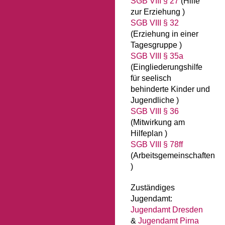
SGB VIII § 27
(Hilfe
zur Erziehung )
SGB VIII § 32
(Erziehung in einer
Tagesgruppe )
SGB VIII § 35a
(Eingliederungshilfe
für seelisch
behinderte Kinder und
Jugendliche )
SGB VIII § 36
(Mitwirkung am
Hilfeplan )
SGB VIII § 78ff
(Arbeitsgemeinschaften
)
Zuständiges
Jugendamt:
Jugendamt Dresden
&
Jugendamt Pirna