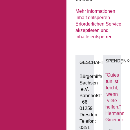
Mehr Informationen
Inhalt entsperren
Erforderlichen Service
akzeptieren und
Inhalte entsperren
SPENDENK
GESCHÄFTSSTELLE
“Gutes
Bürgerhilfe
tun ist
Sachsen
leicht,
e.V.
wenn
Bahnhofstr.
viele
66
helfen.”
01259
Hermann
Dresden
Gmeiner
Telefon:
0351