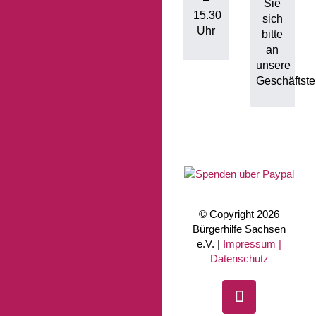
Sie
15.30
sich
Uhr
bitte
an
unsere
Geschäftstel
© Copyright 2026
Bürgerhilfe Sachsen
e.V. |
Impressum |
Datenschutz
Facebook