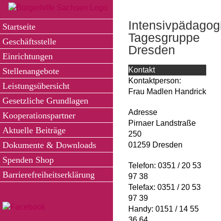
Zum
Inhalt
Intensivpädagog
Startseite
springen
Tagesgruppe
Geschäftsstelle
Dresden
Einrichtungen
Kontakt
Stellenangebote
Kontaktperson:
Leistungsübersicht
Frau Madlen Handrick
Gesetzliche Grundlagen
Adresse
Kooperationspartner
Pirnaer Landstraße
Aktuelle Beiträge
250
Dokumente & Downloads
01259 Dresden
Spenden Shop
Telefon: 0351 / 20 53
Barrierefreiheitserklärung
97 38
Telefax: 0351 / 20 53
97 39
Handy: 0151 / 14 55
36 64