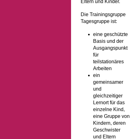
Eltern und Kinder.
Die Trainingsgruppe
Tagesgruppe ist:
eine geschützte
Basis und der
Ausgangspunkt
für
teilstationäres
Arbeiten
ein
gemeinsamer
und
gleichzeitiger
Lernort für das
einzelne Kind,
eine Gruppe von
Kindern, deren
Geschwister
und Eltern