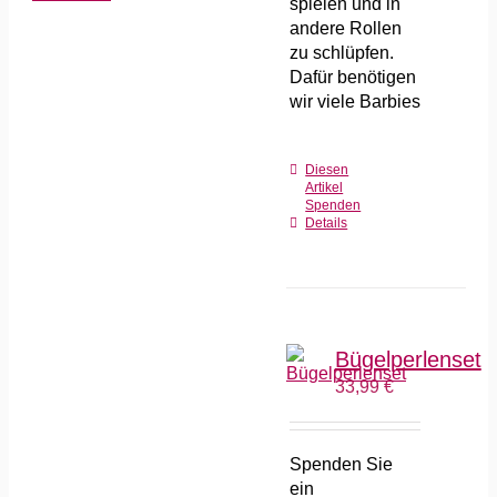
spielen und in
andere Rollen
zu schlüpfen.
Dafür benötigen
wir viele Barbies
Diesen
Artikel
Spenden
Details
Bügelperlenset
33,99
€
Spenden Sie
ein