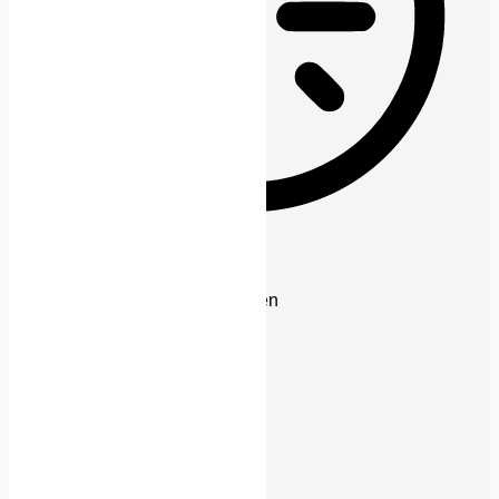
Epilepsie-sicherer Modus
Dämpft Farben und stoppt Blinken
Inhaltsmodule
Schriftgröße
Standard