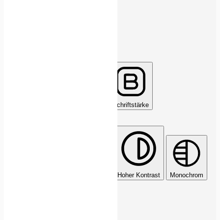
Legastheniker-Schriftart
Align Text
Buchstabenabstand
Schriftstärke
Farbmodule
Dunkler Kontrast
Heller Kontrast
Hoher Kontrast
Monochrom
Sättigung