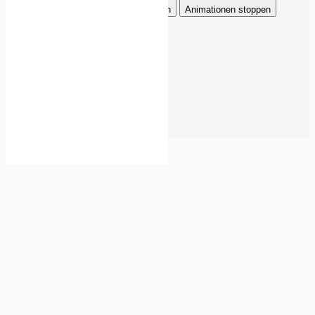
Titel hervorheben
Inhalt hervorheben
Animationen stoppen
Einstellungen zurücksetzen