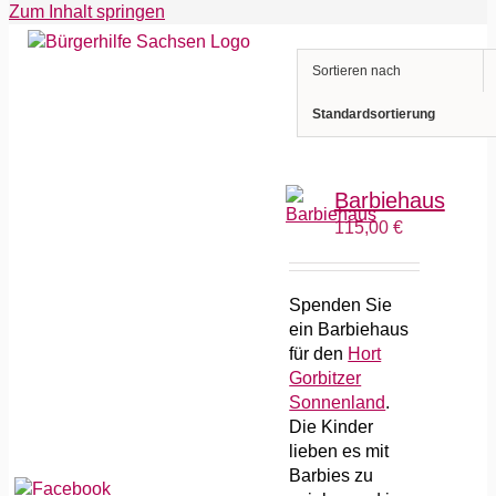
Zum Inhalt springen
Sortieren nach
Startseite
Geschäftsstelle
Standardsortierung
Einrichtungen
Stellenangebote
Barbiehaus
Leistungsübersicht
115,00
€
Gesetzliche Grundlagen
Kooperationspartner
Spenden Sie
Aktuelle Beiträge
ein Barbiehaus
Dokumente & Downloads
für den
Hort
Gorbitzer
Spenden Shop
Sonnenland
.
Barrierefreiheitserklärung
Die Kinder
lieben es mit
Barbies zu