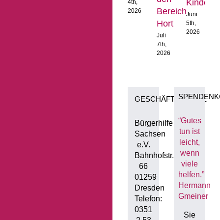
Kinderga
4th,
1
Bereich
2026
2
Juni
Hort
5th,
2026
Juli
7th,
2026
SPENDENK
GESCHÄFTSSTELLE
“Gutes
Bürgerhilfe
tun ist
Sachsen
leicht,
e.V.
wenn
Bahnhofstr.
viele
66
helfen.”
01259
Hermann
Dresden
Gmeiner
Telefon:
0351
Sie