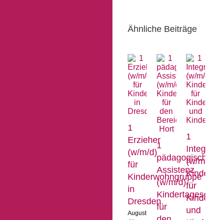
Ähnliche Beiträge
1
1
1
Erzieher
L
1
Integrat
(w/m/d)
(
pädagogische
(w/m/d)
für
f
Assistenz
Kinderta
Kinderwohngruppe
F
(w/m/d)
für
in
Kindertageseinr
Kinderkr
Dresden
G
für
und
August
Ap
den