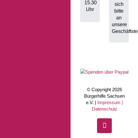
15.30
sich
Uhr
bitte
an
unsere
Geschäftstel
© Copyright 2026
Bürgerhilfe Sachsen
e.V. |
Impressum |
Datenschutz
Facebook