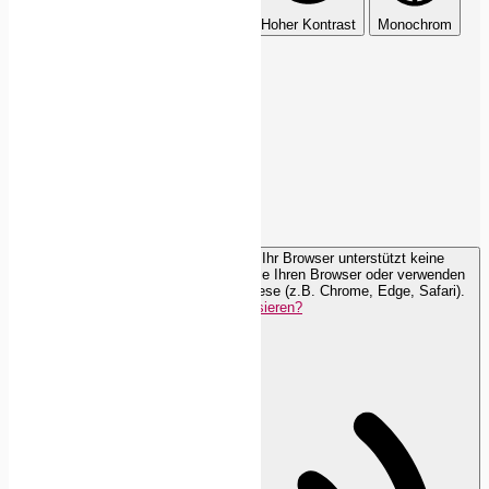
Dunkler Kontrast
Heller Kontrast
Hoher Kontrast
Monochrom
Sättigung
Orientierungsmodule
Lesezeile
Lesemaske
Browser muss aktualisiert werden
Ihr Browser unterstützt keine
Sprachausgabe. Bitte aktualisieren Sie Ihren Browser oder verwenden
Sie einen mit aktivierter Sprachsynthese (z.B. Chrome, Edge, Safari).
Wie aktualisieren?