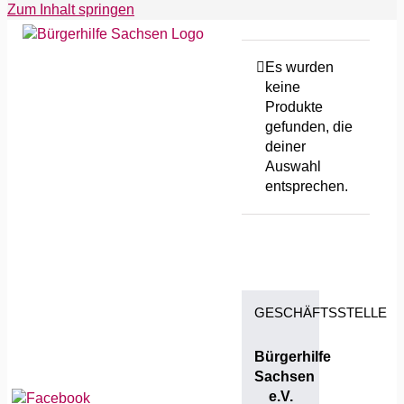
Zum Inhalt springen
Startseite
Es wurden
keine
Geschäftsstelle
Produkte
Einrichtungen
gefunden, die
deiner
Stellenangebote
Auswahl
Leistungsübersicht
entsprechen.
Gesetzliche Grundlagen
Kooperationspartner
Aktuelle Beiträge
Dokumente & Downloads
Spenden Shop
GESCHÄFTSSTELLE
Barrierefreiheitserklärung
Bürgerhilfe
Sachsen
e.V.