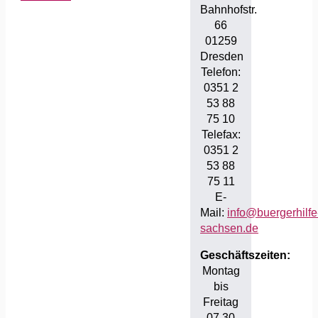
Bahnhofstr.
66
01259
Dresden
Telefon:
0351 2
53 88
75 10
Telefax:
0351 2
53 88
75 11
E-
Mail:
info@buergerhilfe
sachsen.de
Geschäftszeiten:
Montag
bis
Freitag
07.30