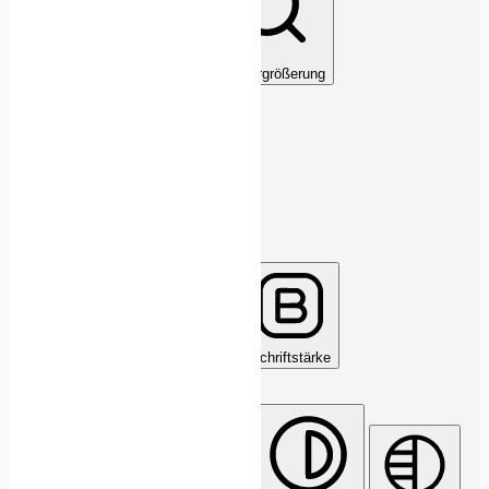
Lesbare Schriftart
Cursor
Textvergrößerung
Legastheniker-Schriftart
Align Text
Buchstabenabstand
Schriftstärke
Farbmodule